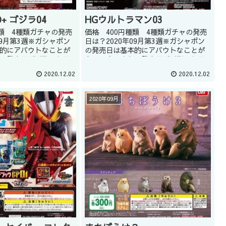
D+ ゴジラ04
HGウルトラマン03
種類 4種類ガチャの発売
価格 400円種類 4種類ガチャの発売
09月第3週※ガシャポン
日は？2020年09月第3週※ガシャポン
的にアバウトなことが
の発売日は基本的にアバウトなことが
、発売日が延期になる
多いです。また、発売日が延期になる
。どうしてもほしい商
こともあります。どうしてもほしい商
2020.12.02
2020.12.02
ップの店員に聞くのも
品はガシャショップの店員に聞くのも
ん(教えて...
いいかもしれません(教えて...
2020年09月