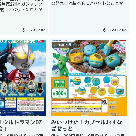
の発売日は基本的にアバウトなことが
09月第2週※ガシャポン
多いです。また、発売日が延期になる
的にアバウトなことが
こともあります。どうしてもほしい商
、発売日が延期になる
品はガシャショップの店員に聞くのも
。どうしてもほしい商
いいかもしれません(教えて...
ップの店員に聞くのも
2020.12.02
2020.12.02
ん(教えて...
2020年09月
！ウルトラマン07
みいつけた！カプセルおすな
会」
ばせっと