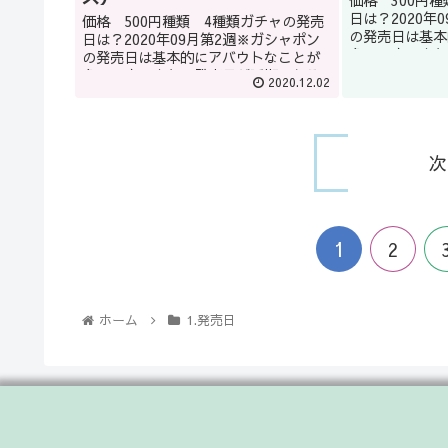
価格 300円
日は？2020年
価格 500円種類 4種類ガチャの発売
の発売日は基本
日は？2020年09月第2週※ガシャポン
多いです。また
の発売日は基本的にアバウトなことが
こともあります
多いです。また、発売日が延期になる
2020.12.02
品はガシャショ
こともあります。どうしてもほしい商
いいかもしれませ
品はガシャショップの店員に聞くのも
いいかもしれません(教えて...
次
1
2
ホーム
1.発売日