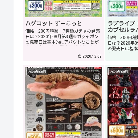
ハグコット ずーこっと
ラブライブ！
カプセルラ
価格 200円種類 7種類ガチャの発売
日は？2020年09月第3週※ガシャポン
価格 300円
の発売日は基本的にアバウトなことが
日は？2020年
多いです。また、発売日が延期になる
の発売日は基本
こともあります。どうしてもほしい商
多いです。また
2020.12.02
品はガシャショップの店員に聞くのも
こともあります
いいかもしれません(教えて...
品はガシャショ
いいかもしれませ
2020年09月
2020年09月