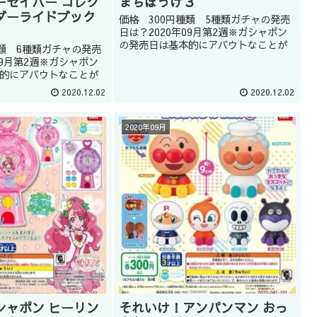
ーセイバー コレク
まちぼうけ３
ダーライドブック
価格 300円種類 5種類ガチャの発売
日は？2020年09月第2週※ガシャポン
の発売日は基本的にアバウトなことが
種類 6種類ガチャの発売
多いです。また、発売日が延期になる
09月第2週※ガシャポン
こともあります。どうしてもほしい商
的にアバウトなことが
品はガシャショップの店員に聞くのも
、発売日が延期になる
2020.12.02
2020.12.02
いいかもしれません(教えて...
。どうしてもほしい商
ップの店員に聞くのも
ん(教えて...
2020年09月
シャポン ヒーリン
それいけ！アンパンマン おっ