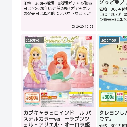
グっど♥プ
価格 300円種類 6種類ガチャの発売
日は？2020年09月第2週※ガシャポン
価格 300円
の発売日は基本的にアバウトなことが
日は？2020年
多いです。また、発売日が延期になる
の発売日は基本
こともあります。どうしてもほしい商
多いです。また
2020.12.02
品はガシャショップの店員に聞くのも
こともあります
いいかもしれません(教えて...
品はガシャショ
いいかもしれませ
2020年09月
2020年09月
カプキャラヒロインドール パ
クレヨンし
ステルカラーver. ～ラプンツ
です。
ェル・アリエル・オーロラ姫
価格 300円