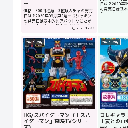
～
日は？2020年
の発売日は基本
価格 500円種類 3種類ガチャの発売
多いです。また
日は？2020年09月第2週※ガシャポン
こともあります
の発売日は基本的にアバウトなことが
品はガシャショ
多いです。また、発売日が延期になる
2020.12.02
いいかもしれませ
こともあります。どうしてもほしい商
品はガシャショップの店員に聞くのも
いいかもしれません(教えて...
2020年09月
2020年09月
HG/スパイダーマン（「スパ
コレキャラ
イダーマン」東映TVシリー
「友との再
ズ）