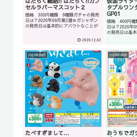
はたらく細胞!! はたらく!!カプ
仮面ライダ
セルラバーマスコット２
タブルワン
GP01
価格 300円種類 9種類ガチャの発売
日は？2020年09月第2週※ガシャポン
価格 400円
の発売日は基本的にアバウトなことが
日は？2020年
多いです。また、発売日が延期になる
の発売日は基本
こともあります。どうしてもほしい商
多いです。また
2020.12.02
品はガシャショップの店員に聞くのも
こともあります
いいかもしれません(教えて...
品はガシャショ
いいかもしれませ
2020年09月
2020年09月
たべすぎまして…
おうちでガ