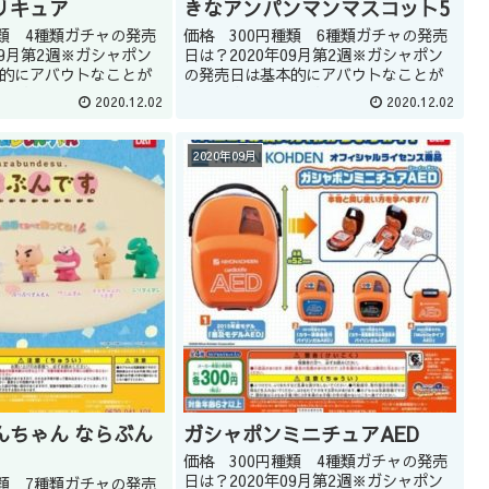
リキュア
きなアンパンマンマスコット5
種類 4種類ガチャの発売
価格 300円種類 6種類ガチャの発売
09月第2週※ガシャポン
日は？2020年09月第2週※ガシャポン
的にアバウトなことが
の発売日は基本的にアバウトなことが
、発売日が延期になる
多いです。また、発売日が延期になる
2020.12.02
2020.12.02
。どうしてもほしい商
こともあります。どうしてもほしい商
ップの店員に聞くのも
品はガシャショップの店員に聞くのも
ん(教えて...
いいかもしれません(教えて...
2020年09月
んちゃん ならぶん
ガシャポンミニチュアAED
価格 300円種類 4種類ガチャの発売
日は？2020年09月第2週※ガシャポン
種類 7種類ガチャの発売