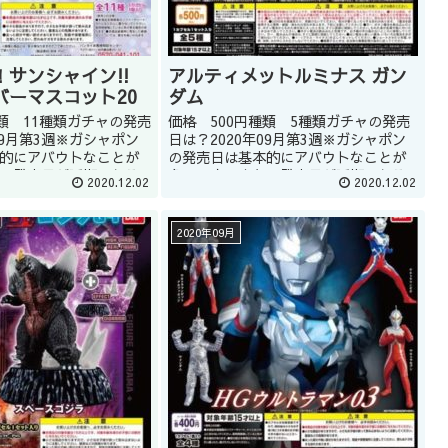
サンシャイン!!
アルティメットルミナス ガン
バーマスコット20
ダム
種類 11種類ガチャの発売
価格 500円種類 5種類ガチャの発売
09月第3週※ガシャポン
日は？2020年09月第3週※ガシャポン
的にアバウトなことが
の発売日は基本的にアバウトなことが
、発売日が延期になる
多いです。また、発売日が延期になる
2020.12.02
2020.12.02
。どうしてもほしい商
こともあります。どうしてもほしい商
ップの店員に聞くのも
品はガシャショップの店員に聞くのも
ん(教え...
いいかもしれません(教えて...
2020年09月