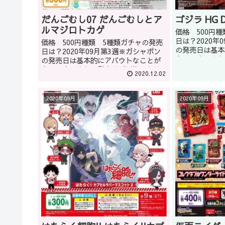
だんごむし07 だんごむしとア
ゴジラ HG 
ルマジロトカゲ
価格 500円
日は？2020年
価格 500円種類 5種類ガチャの発売
の発売日は基本
日は？2020年09月第3週※ガシャポン
多いです。また
の発売日は基本的にアバウトなことが
こともあります
多いです。また、発売日が延期になる
2020.12.02
品はガシャショ
こともあります。どうしてもほしい商
いいかもしれませ
品はガシャショップの店員に聞くのも
いいかもしれません(教えて...
2020年09月
2020年09月