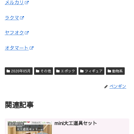
メルカリ
ラクマ
ヤフオク
オタマート
2020年05月
その他
エポック
フィギュア
動物系
ペンギン
関連記事
mini大工道具セット
2021年02月