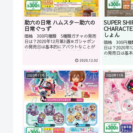
助六の日常 ハムスター助六の
SUPER SH
日常ぐっず
CHARACT
しょん
価格 300円種類 5種類ガチャの発売
日は？2020年12月第3週※ガシャポン
価格 300円
の発売日は基本的にアバウトなことが
日は？2020年
多いです。また、発売日が延期になる
の発売日は基本
こともあります。どうしてもほしい商
多いです。また
2020.12.02
品はガシャショップの店員に聞くのも
こともあります
いいかもしれません(教えて...
品はガシャショ
いいかもしれませ
2020年11月
2020年11月