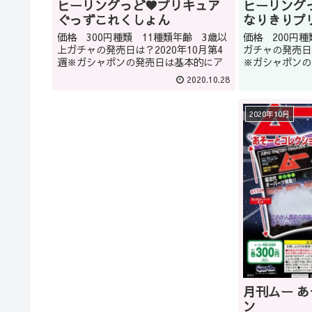
ヒーリングっど♥プリキュア
ヒーリング
ぐっずこれくしょん
なりきりプ
価格 300円種類 11種類年齢 3歳以
価格 200円
上ガチャの発売日は？2020年10月第4
ガチャの発売日は
週※ガシャポンの発売日は基本的にア
※ガシャポンの
バウトです。どうしてもほしい商品は
ウトです。どう
2020.10.28
ガシャショップの店員に聞くのもいい
シャショップの
かもしれません(教えてくれるかはショ
もしれません(
ップによります。)また...
プによります。)
2020年10月
月刊ムー 
ン