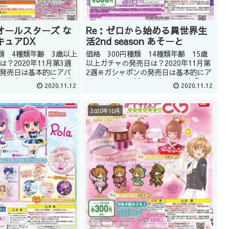
オールスターズ な
Re：ゼロから始める異世界生
キュアDX
活2nd season あそーと
種類 4種類年齢 3歳以上
価格 300円種類 14種類年齢 15歳
？2020年11月第3週
以上ガチャの発売日は？2020年11月第
発売日は基本的にアバ
2週※ガシャポンの発売日は基本的にア
してもほしい商品はガ
バウトです。どうしてもほしい商品は
2020.11.12
2020.11.12
店員に聞くのもいいか
ガシャショップの店員に聞くのもいい
教えてくれるかはショッ
かもしれません(教えてくれるかはショ
またツ...
ップによります。)ま...
2020年10月