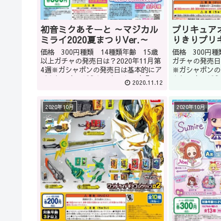
初音ミクあそーと ～マジカル
プリキュア
ミライ2020夏まつりVer.～
りきりプリ
価格 300円種類 14種類年齢 15歳
価格 300円
以上ガチャの発売日は？2020年11月第
ガチャの発売日は
4週※ガシャポンの発売日は基本的にア
※ガシャポンの
バウトです。どうしてもほしい商品は
ウトです。どう
2020.11.12
ガシャショップの店員に聞くのもいい
シャショップの
かもしれません(教えてくれるかはショ
もしれません(
ップによります。)ま...
プによります。)
2020年10月
2020年10月