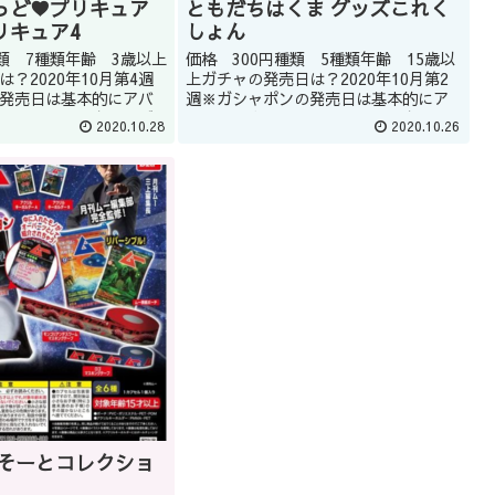
っど♥プリキュア
ともだちはくま グッズこれく
リキュア4
しょん
種類 7種類年齢 3歳以上
価格 300円種類 5種類年齢 15歳以
？2020年10月第4週
上ガチャの発売日は？2020年10月第2
発売日は基本的にアバ
週※ガシャポンの発売日は基本的にア
してもほしい商品はガ
バウトです。どうしてもほしい商品は
2020.10.28
2020.10.26
店員に聞くのもいいか
ガシャショップの店員に聞くのもいい
教えてくれるかはショッ
かもしれません(教えてくれるかはショ
またツ...
ップによります。)また...
あそーとコレクショ