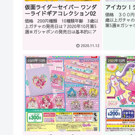
仮面ライダーセイバー ワンダ
アイカツ！
ーライドギアコレクション02
価格 ３００円
歳以上ガチャの発
価格 200円種類 10種類年齢 3歳以
第5週※ガシャ
上ガチャの発売日は？2020年10月第5
アバウトです。
週※ガシャポンの発売日は基本的にア
はガシャショッ
バウトです。どうしてもほしい商品は
いかもしれませ
ガシャショップの店員に聞くのもいい
2020.11.12
ョップによります
かもしれません(教えてくれるかはショ
ップによります。)また...
2020年10月
2020年10月