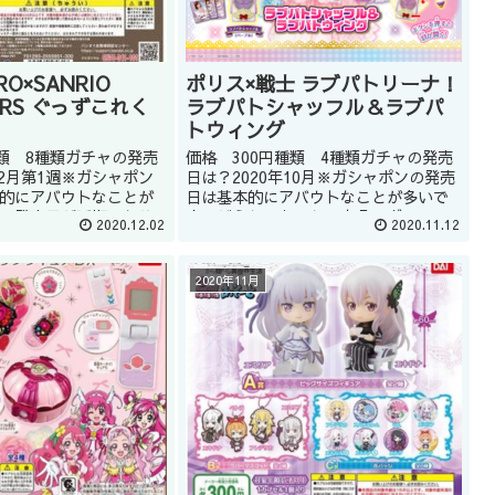
IRO×SANRIO
ポリス×戦士 ラブパトリーナ！
ERS ぐっずこれく
ラブパトシャッフル＆ラブパ
トウィング
種類 8種類ガチャの発売
価格 300円種類 4種類ガチャの発売
12月第1週※ガシャポン
日は？2020年10月※ガシャポンの発売
的にアバウトなことが
日は基本的にアバウトなことが多いで
、発売日が延期になる
す。どうしてもほしい商品はガシャシ
2020.12.02
2020.11.12
。どうしてもほしい商
ョップの店員に聞くのもいいかもしれ
ップの店員に聞くのも
ません(教えてくれるかはショップによ
ん(教えて...
ります。)またツイッター...
2020年11月