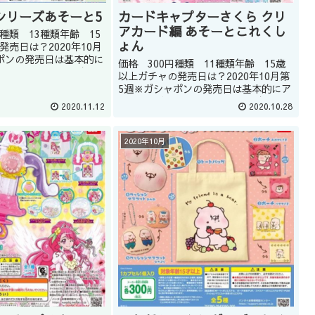
シリーズあそーと5
カードキャプターさくら クリ
アカード編 あそーとこれくし
種類 13種類年齢 15
ょん
売日は？2020年10月
ポンの発売日は基本的に
価格 300円種類 11種類年齢 15歳
どうしてもほしい商品
以上ガチャの発売日は？2020年10月第
プの店員に聞くのもい
5週※ガシャポンの発売日は基本的にア
ん(教えてくれるかはシ
バウトです。どうしてもほしい商品は
2020.11.12
2020.10.28
。)ま...
ガシャショップの店員に聞くのもいい
かもしれません(教えてくれるかはショ
ップによります。)ま...
2020年10月