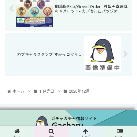
劇場版Fate/Grand Order -神聖円卓領域
キャメロット- カプセル缶バッジ01
カプキャラスタンプ すみっコぐらし
ホーム
1.発売日
2020年12月
© 2020 ガチャガチャ情報サイト Gacharu.
ホーム
検索
トップ
メニュー