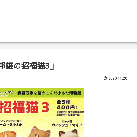
邦雄の招福猫3」
2020.11.28