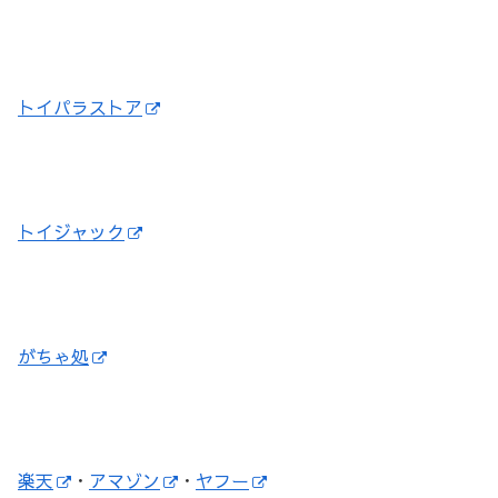
トイパラストア
トイジャック
がちゃ処
楽天
・
アマゾン
・
ヤフー