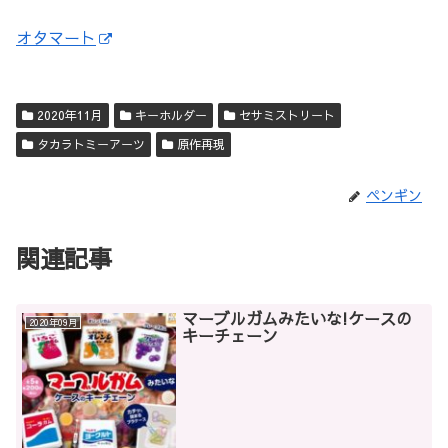
オタマート
2020年11月
キーホルダー
セサミストリート
タカラトミーアーツ
原作再現
ペンギン
関連記事
マーブルガムみたいな!ケースの
2020年09月
キーチェーン